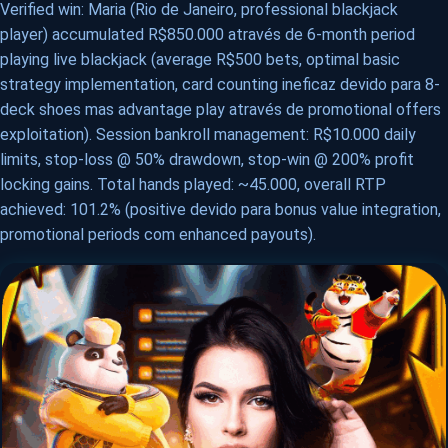
Verified win: Maria (Rio de Janeiro, professional blackjack
player) accumulated R$850.000 através de 6-month period
playing live blackjack (average R$500 bets, optimal basic
strategy implementation, card counting ineficaz devido para 8-
deck shoes mas advantage play através de promotional offers
exploitation). Session bankroll management: R$10.000 daily
limits, stop-loss @ 50% drawdown, stop-win @ 200% profit
locking gains. Total hands played: ~45.000, overall RTP
achieved: 101.2% (positive devido para bonus value integration,
promotional periods com enhanced payouts).