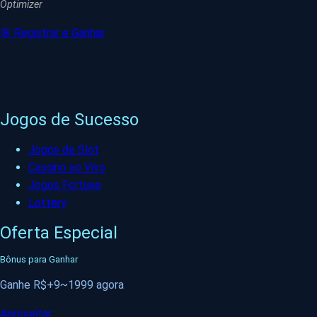
Optimizer
🎯 Registrar e Ganhar
Jogos de Sucesso
Jogos de Slot
Cassino ao Vivo
Jogos Fortune
Lottery
Oferta Especial
Bônus para Ganhar
Ganhe R$+9~1999 agora
Aproveitar