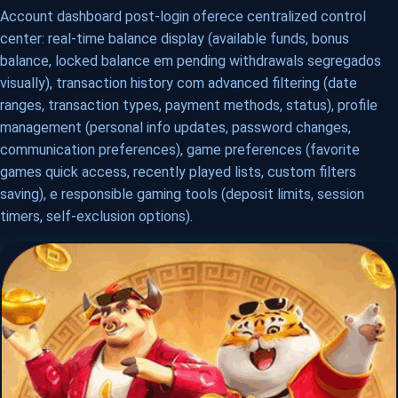
Account dashboard post-login oferece centralized control
center: real-time balance display (available funds, bonus
balance, locked balance em pending withdrawals segregados
visually), transaction history com advanced filtering (date
ranges, transaction types, payment methods, status), profile
management (personal info updates, password changes,
communication preferences), game preferences (favorite
games quick access, recently played lists, custom filters
saving), e responsible gaming tools (deposit limits, session
timers, self-exclusion options).