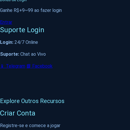
Ganhe R$+9~99 ao fazer login
Entrar
Suporte Login
Login:
24/7 Online
Suporte:
Chat ao Vivo
📱 Telegram
📘 Facebook
Explore Outros Recursos
Criar Conta
Registre-se e comece a jogar