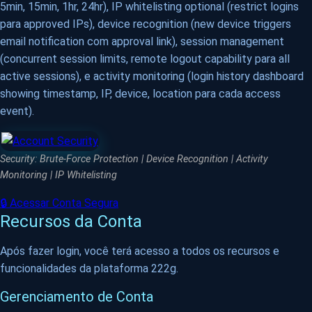
5min, 15min, 1hr, 24hr), IP whitelisting optional (restrict logins
para approved IPs), device recognition (new device triggers
email notification com approval link), session management
(concurrent session limits, remote logout capability para all
active sessions), e activity monitoring (login history dashboard
showing timestamp, IP, device, location para cada access
event).
Security: Brute-Force Protection | Device Recognition | Activity
Monitoring | IP Whitelisting
🔒 Acessar Conta Segura
Recursos da Conta
Após fazer login, você terá acesso a todos os recursos e
funcionalidades da plataforma 222g.
Gerenciamento de Conta