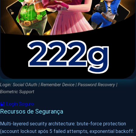
Login: Social OAuth | Remember Device | Password Recovery |
Biometric Support
🔐 Login Seguro
Recursos de Segurança
Multi-layered security architecture: brute-force protection
(account lockout após 5 failed attempts, exponential backoff: